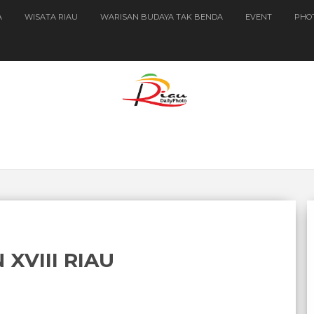
A
WISATA RIAU
WARISAN BUDAYA TAK BENDA
EVENT
PHO
XVIII RIAU