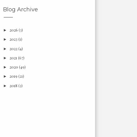
Blog Archive
2026
(3)
►
2023
(1)
►
2022
(4)
►
2021
(67)
►
2020
(49)
►
2019
(21)
►
2018
(2)
►
2017
(6)
►
2016
(18)
►
2015
(3)
►
2014
(7)
►
2013
(66)
►