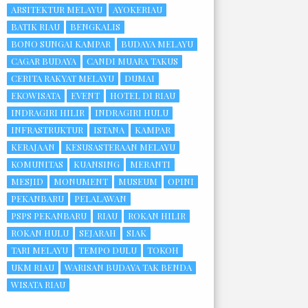
ARSITEKTUR MELAYU
AYOKERIAU
BATIK RIAU
BENGKALIS
BONO SUNGAI KAMPAR
BUDAYA MELAYU
CAGAR BUDAYA
CANDI MUARA TAKUS
CERITA RAKYAT MELAYU
DUMAI
EKOWISATA
EVENT
HOTEL DI RIAU
INDRAGIRI HILIR
INDRAGIRI HULU
INFRASTRUKTUR
ISTANA
KAMPAR
KERAJAAN
KESUSASTERAAN MELAYU
KOMUNITAS
KUANSING
MERANTI
MESJID
MONUMENT
MUSEUM
OPINI
PEKANBARU
PELALAWAN
PSPS PEKANBARU
RIAU
ROKAN HILIR
ROKAN HULU
SEJARAH
SIAK
TARI MELAYU
TEMPO DULU
TOKOH
UKM RIAU
WARISAN BUDAYA TAK BENDA
WISATA RIAU