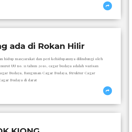
12.36
 ada di Rokan Hilir
an hidup masyarakat dan peri kehidupannya dilindungi oleh
rut UU no. 11 tahun 2010, cagar budaya adalah warisan
agar Budaya, Bangunan Cagar Budaya, Struktur Cagar
agar Budaya di darat
21.04
OK KIONG