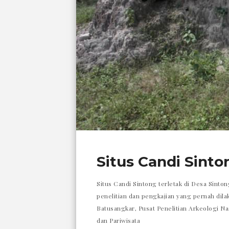
Situs Candi Sinto
Situs Candi Sintong terletak di Desa Sinto
penelitian dan pengkajian yang pernah dila
Batusangkar, Pusat Penelitian Arkeologi N
dan Pariwisata