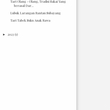
Tari Olang - Olang, Tradisi Sakai Yang
berasal Dar...
Lubuk Larangan Rantau Subayang
Tari Tabek Suku Anak Rawa
2023
(1)
►
2022
(4)
►
2021
(67)
►
2020
(49)
►
2019
(21)
►
2018
(2)
►
2017
(6)
►
2016
(18)
►
2015
(3)
►
2014
(7)
►
2013
(66)
►