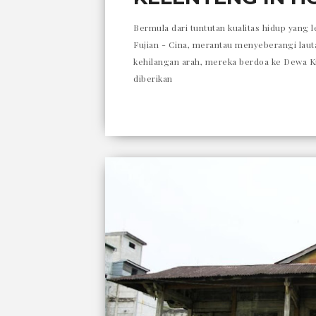
Bermula dari tuntutan kualitas hidup yang 
Fujian - Cina, merantau menyeberangi lau
kehilangan arah, mereka berdoa ke Dewa Kie
diberikan