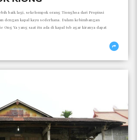
lebih baik lagi, sekelompok orang Tionghoa dari Propinsi
tan dengan kapal kayu sederhana. Dalam kebimbangan
 Ong Ya yang saat itu ada di kapal tsb agar kiranya dapat
10.05