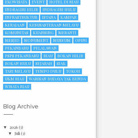
EKOWISATA
EVENT
HOTEL DI RIAU
INDRAGIRI HILIR
INDRAGIRI HULU
INFRASTRUKTUR
ISTANA
KAMPAR
KERAJAAN
KESUSASTERAAN MELAYU
KOMUNITAS
KUANSING
MERANTI
MESJID
MONUMENT
MUSEUM
OPINI
PEKANBARU
PELALAWAN
PSPS PEKANBARU
RIAU
ROKAN HILIR
ROKAN HULU
SEJARAH
SIAK
TARI MELAYU
TEMPO DULU
TOKOH
UKM RIAU
WARISAN BUDAYA TAK BENDA
WISATA RIAU
Blog Archive
2026
(3)
▼
Juli
(3)
▼