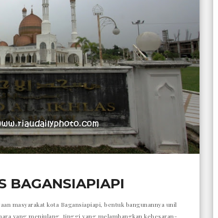
S BAGANSIAPIAPI
aan masyarakat kota Bagansiapiapi, bentuk bangunannya unil
enara yang menjulang tinggi yang melambangkan kebesaran-