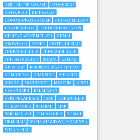
ARSITEKTUR MELAYU
AYOKERIAU
BATIK RIAU
BENGKALIS
BONO SUNGAI KAMPAR
BUDAYA MELAYU
CAGAR BUDAYA
CANDI MUARA TAKUS
CERITA RAKYAT MELAYU
DUMAI
EKOWISATA
EVENT
HOTEL DI RIAU
INDRAGIRI HILIR
INDRAGIRI HULU
INFRASTRUKTUR
ISTANA
KAMPAR
KERAJAAN
KESUSASTERAAN MELAYU
KOMUNITAS
KUANSING
MERANTI
MESJID
MONUMENT
MUSEUM
OPINI
PEKANBARU
PELALAWAN
PSPS PEKANBARU
RIAU
ROKAN HILIR
ROKAN HULU
SEJARAH
SIAK
TARI MELAYU
TEMPO DULU
TOKOH
UKM RIAU
WARISAN BUDAYA TAK BENDA
WISATA RIAU