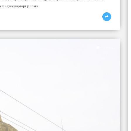
a Bagansiapiapi persis
21.54