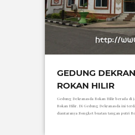
GEDUNG DEKRAN
ROKAN HILIR
Gedung Dekranasda Rokan Hilir berada di j
Rokan Hilir. Di Gedung Dekranasda ini terda
diantaranya Songket buatan tangan putri R