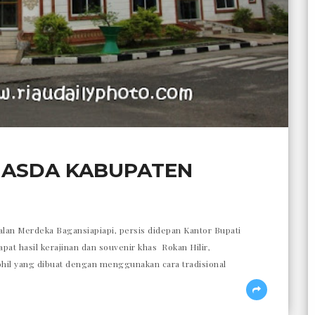
ASDA KABUPATEN
alan Merdeka Bagansiapiapi, persis didepan Kantor Bupati
pat hasil kerajinan dan souvenir khas Rokan Hilir,
ohil yang dibuat dengan menggunakan cara tradisional