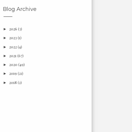
Blog Archive
2026
(3)
►
2023
(1)
►
2022
(4)
►
2021
(67)
►
2020
(49)
►
2019
(21)
►
2018
(2)
►
2017
(6)
►
2016
(18)
►
2015
(3)
►
2014
(7)
►
2013
(66)
►