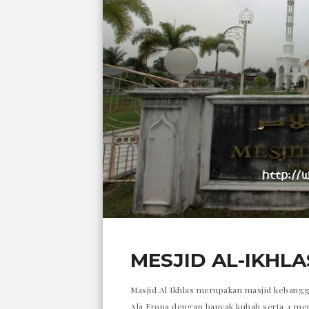
MESJID AL-IKHLA
Masjid Al Ikhlas merupakan masjid kebangg
Ala Eropa dengan banyak kubah serta 4 m