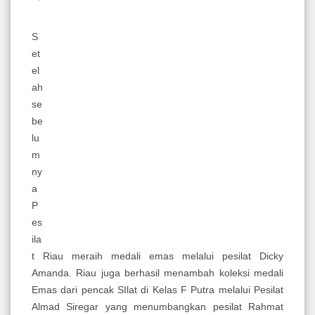
S
et
el
ah
se
be
lu
m
ny
a
P
es
ila
t Riau meraih medali emas melalui pesilat Dicky
Amanda. Riau juga berhasil menambah koleksi medali
Emas dari pencak SIlat di Kelas F Putra melalui Pesilat
Almad Siregar yang menumbangkan pesilat Rahmat