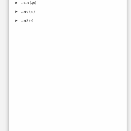
2020
(49)
►
2019
(21)
►
2018
(2)
►
2017
(6)
►
2016
(18)
►
2015
(3)
►
2014
(7)
►
2013
(66)
►
2012
(302)
▼
Desember
(9)
►
November
(15)
►
Oktober
(32)
►
September
(135)
▼
FAVE HOTEL PEKANBARU
MUSEUM OLAHRAGA RIAU
Riau Tuan Rumah PEPARNAS XIV 2012