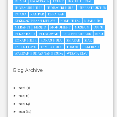
DUMAI
EKOWISATA
EVENT
HOTEL DI RIAU
INDRAGIRI HILIR
INDRAGIRI HULU
INFRASTRUKTUR
ISTANA
KAMPAR
KERAJAAN
KESUSASTERAAN MELAYU
KOMUNITAS
KUANSING
MERANTI
MESJID
MONUMENT
MUSEUM
OPINI
PEKANBARU
PELALAWAN
PSPS PEKANBARU
RIAU
ROKAN HILIR
ROKAN HULU
SEJARAH
SIAK
TARI MELAYU
TEMPO DULU
TOKOH
UKM RIAU
WARISAN BUDAYA TAK BENDA
WISATA RIAU
Blog Archive
2026
(3)
►
2023
(1)
►
2022
(4)
►
2021
(67)
►