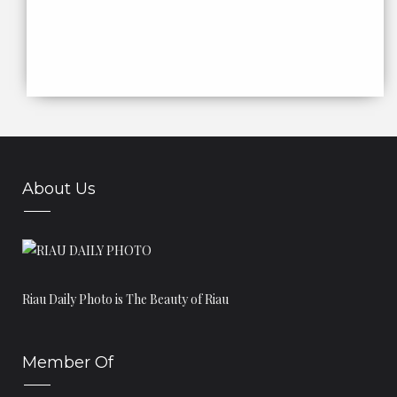
ISG 2013
Cakrawala Baru dari PON Riau
Penutupan PON XVIII Kearifan Melayu Purba dan
Temp...
Daftar Atlet Peraih Medali Bagi Riau
Perolehan Medali Riau Pada PON XVIII Berdasarkan
C...
Atlet kempo Putri Riau Raih Emas
About Us
Cacian Terhadap PON Riau,Kini Berbalik Menuai Pujian
Daftar Perolehan Medali Sementara PON XVIII Riau
Trio Srikandi Panahan Riau Raih Emas
Petenis Tunggal Putra Riau Raih Perak dan Putri R...
Riau Daily Photo is The Beauty of Riau
Daftar Perolehan Medali PON XVIII, Kaltim Geser Ri...
Pendekar Riau Kembali Sumbang Emas dari Pencak
Member Of
Silat
Dayung Kembali Sumbang Emas