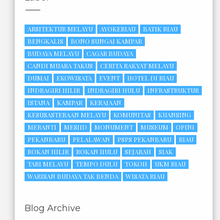
ARSITEKTUR MELAYU
AYOKERIAU
BATIK RIAU
BENGKALIS
BONO SUNGAI KAMPAR
BUDAYA MELAYU
CAGAR BUDAYA
CANDI MUARA TAKUS
CERITA RAKYAT MELAYU
DUMAI
EKOWISATA
EVENT
HOTEL DI RIAU
INDRAGIRI HILIR
INDRAGIRI HULU
INFRASTRUKTUR
ISTANA
KAMPAR
KERAJAAN
KESUSASTERAAN MELAYU
KOMUNITAS
KUANSING
MERANTI
MESJID
MONUMENT
MUSEUM
OPINI
PEKANBARU
PELALAWAN
PSPS PEKANBARU
RIAU
ROKAN HILIR
ROKAN HULU
SEJARAH
SIAK
TARI MELAYU
TEMPO DULU
TOKOH
UKM RIAU
WARISAN BUDAYA TAK BENDA
WISATA RIAU
Blog Archive