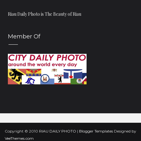
Trio Srikandi Panahan Riau Raih Emas
Petenis Tunggal Putra Riau Raih Perak dan Putri R...
Riau Daily Photo is The Beauty of Riau
Daftar Perolehan Medali PON XVIII, Kaltim Geser Ri...
Pendekar Riau Kembali Sumbang Emas dari Pencak
Member Of
Silat
Dayung Kembali Sumbang Emas
Atlet Tenis Meja Riau Raih Emas
Daftar Perolehan Medali PON XVIII hingga 18 Septe...
Lifter Angkat Berat Riau Kelas 120+kg Raih Perak
Atlet Angkat Berat Riau Raih Medali Perak
Panjat Tebing Riau Kembali Raih Emas
Akhirnya Riau Raih Emas dari Pencak SIlat
Riau Raih Emas Tenis Ganda Putra
Heravita Petenis Putri Riau gagal melaju ke Final
Copyright © 2010
RIAU DAILY PHOTO
|
Blogger Templates
Designed by
Petenis Puta Riau berhasil melaju Ke Babak Final
VeeThemes.com