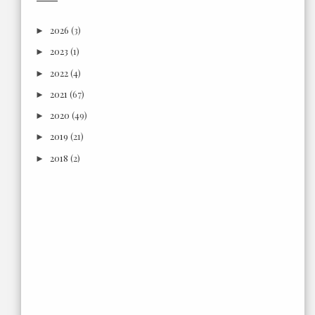
2026
(3)
►
2023
(1)
►
2022
(4)
►
2021
(67)
►
2020
(49)
►
2019
(21)
►
2018
(2)
►
2017
(6)
►
2016
(18)
►
2015
(3)
►
2014
(7)
►
2013
(66)
►
2012
(302)
▼
Desember
(9)
►