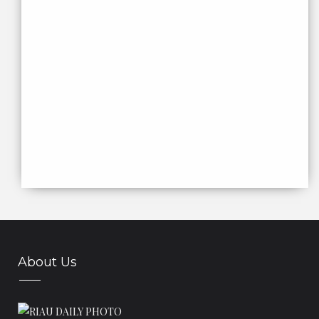
November
(15)
►
Oktober
(32)
►
September
(135)
▼
FAVE HOTEL PEKANBARU
MUSEUM OLAHRAGA RIAU
Riau Tuan Rumah PEPARNAS XIV 2012
ISG 2013
Cakrawala Baru dari PON Riau
Penutupan PON XVIII Kearifan Melayu Purba dan
Temp...
Daftar Atlet Peraih Medali Bagi Riau
Perolehan Medali Riau Pada PON XVIII Berdasarkan
C...
Atlet kempo Putri Riau Raih Emas
About Us
Cacian Terhadap PON Riau,Kini Berbalik Menuai Pujian
Daftar Perolehan Medali Sementara PON XVIII Riau