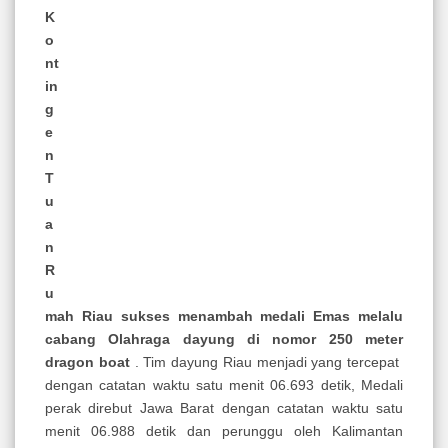
K
o
nt
in
g
e
n
T
u
a
n
R
u
mah Riau sukses menambah medali Emas melalu
cabang Olahraga dayung di nomor 250 meter
dragon boat
. Tim dayung Riau menjadi yang tercepat
dengan catatan waktu satu menit 06.693 detik, Medali
perak direbut Jawa Barat dengan catatan waktu satu
menit 06.988 detik dan perunggu oleh Kalimantan