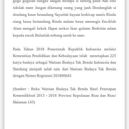
gugu gugulah
nangke Jangan ditimpa si ranting pauh Nak tido
tidolah mate
Jangan dikenang orang yang jauh Do
ndanglah si
dondang
bawe betandang Sayurlah bayam berkicap manis Rindu
siang
bawa bertandang Rindu malam bawa menangis Enciklah
Alam
mengail kekek Dapat seekor ikan gulame Berkirim salam
kepada encek Bulanlah terbang suruh ke sane.
Pada Tahun 2018 Pemerintah Republik Indonesia melalui
Kementrian Pendidikan dan Kebudayaan telah menetapkan 225
karya budaya sebagai Warisan Budaya
Tak Benda Indonesia dan
Nandung menjadi salah satu dari Warisan Budaya Tak Benda
dengan Nomor Registrasi
201800643
(Sumber : Buku Warisan Budaya Tak Benda Hasil Penetapan
Kemendikbud 2013 - 2018 Provinsi Kepulauan Riau dan Riau/
Halaman 143)