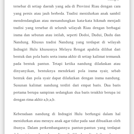
tersebar di setiap daerah yang ada di Provinsi Riau
dengan cara
yang persis atau jauh berbeda. Tradisi
menidurkan
anak
sambil
mendendangkan
at
au
menandungkan kata
-
kata hikmah menjadi
tradisi yang
tersebar di seluruh wilayah Riau dengan berbagai
irama dan
sebutan atau istilah, seperti Dodoi, Dudui, Dudu dan
Nandung.
Khusus tradisi Nandung yang terdapat di wilayah
Indragiri
Hulu khususnya Melayu R
engat apabila dilihat dari
bentuk
dan pola baris serta irama akhir di setiap kalimat termasuk
pada bentuk pantun. Tetapi ketika nandung dilafaskan atau
dinyanyikan, bentuknya mendekati pola irama syair, sebab
bentuk dan pola syair dapat dilafazkan dengan i
rama
nandung.
Susunan kalimat nandung terdiri dari empat baris.
Dua baris
pertama berupa sampiran sedangkan dua baris
terakhir berupa isi
dengan rima akhir a,b;a,b.
Keberadaan nandung di Indragiri Hulu berfungsi
dalam hal
menidurkan atau merayu anak agar
tidur pada saat
dibuaikan oleh
ibunya. Dalam perkembangannya pantun
-
pantun yang terdapat