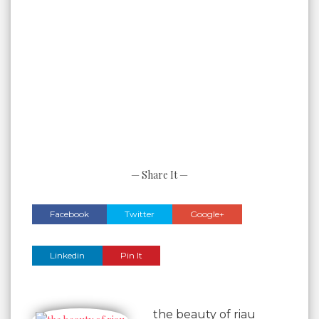
— Share It —
Facebook
Twitter
Google+
Linkedin
Pin It
the beauty of riau