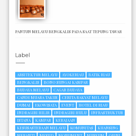
PANTUN MELAYU BENGKALIS PADA SAAT TEPUNG TAWAR
Label
ARSITEKTUR MELAYU
AYOKERIAU
BATIK RIAU
BENGKALIS
BONO SUNGAI KAMPAR
BUDAYA MELAYU
CAGAR BUDAYA
CANDI MUARA TAKUS
CERITA RAKYAT MELAYU
DUMAI
EKOWISATA
EVENT
HOTEL DI RIAU
INDRAGIRI HILIR
INDRAGIRI HULU
INFRASTRUKTUR
ISTANA
KAMPAR
KERAJAAN
KESUSASTERAAN MELAYU
KOMUNITAS
KUANSING
MERANTI
MESJID
MONUMENT
MUSEUM
OPINI