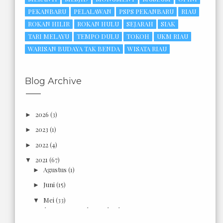
PEKANBARU
PELALAWAN
PSPS PEKANBARU
RIAU
ROKAN HILIR
ROKAN HULU
SEJARAH
SIAK
TARI MELAYU
TEMPO DULU
TOKOH
UKM RIAU
WARISAN BUDAYA TAK BENDA
WISATA RIAU
Blog Archive
2026
(3)
►
2023
(1)
►
2022
(4)
►
2021
(67)
▼
Agustus
(1)
►
Juni
(15)
►
Mei
(33)
▼
Eks. Pesanggrahan Belanda