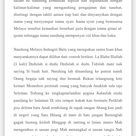
dalam isi nandung kemudian dipilih dan
dipadatkan dengan
kalimat
-
kalimat yang mengandung
pengajaran dan nasehat,
diselingi dengan tahlil antara tiap
bait dan dinyanyik
an dengan
irama yang menyerupai irama
syair. Irama syair yang bernuansa
Melayu tersebut kemudian
bersebati pula dengan irama qiraat al
-
quran sehingga irama
nandung mempunyai ciri khas dan baku.
Nandung Melayu Indragiri Hulu yang merupakan
sastra lisan kh
as
masyarakatnya dapat dilihat dari contoh
berikut: La Illaha Illallah
(3 kali) Dudulah si dudu Dudulah si
dudu Tidolah mate nak
saying Si buah hati. Nandung lah
dinandung ke pantai nandi
Orang begaja nak saying due
beranak Bukan telangsung kite
kemari Mem
ohon perintah
orang yang banyak Anaklah ndu raje
Seleman Terbang ke
tingkapmelambai angina Kalaulah rindu
pandang ke halaman
Di situ tempat kakak kau bermain Petiklah
poa delima batu
Anak sembilang di tapak tangan Abang kau jauh
di negeri yang
Satu Hilang
di mate di hati jangan Burunglah
gagak burung
kedidi Hinggap di ranting si limau manis Mak
mengembus si
sawan pogi Mak menangkal si sawan tangis Nak