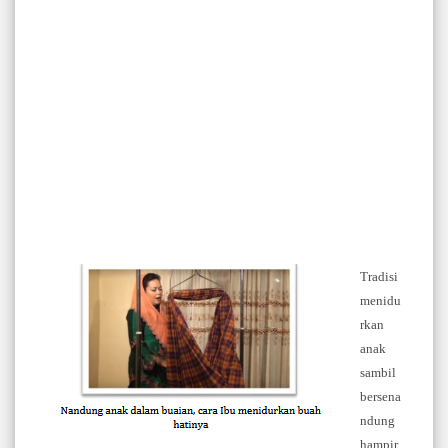
Tradisi
menidu
rkan
anak
sambil
bersena
ndung
hampir