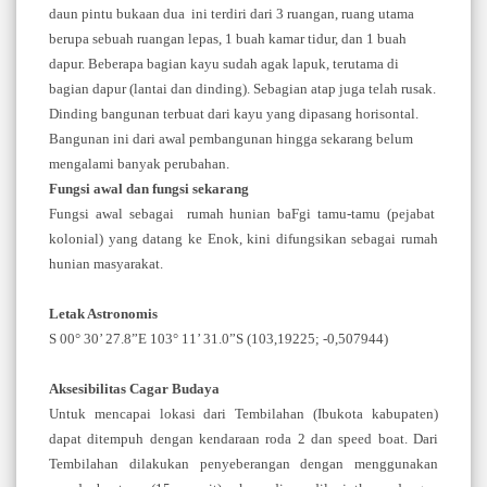
daun pintu bukaan dua ini terdiri dari 3 ruangan, ruang utama
berupa sebuah ruangan lepas, 1 buah kamar tidur, dan 1 buah
dapur. Beberapa bagian kayu sudah agak lapuk, terutama di
bagian dapur (lantai dan dinding). Sebagian atap juga telah rusak.
Dinding bangunan terbuat dari kayu yang dipasang horisontal.
Bangunan ini dari awal pembangunan hingga sekarang belum
mengalami banyak perubahan.
Fungsi awal dan fungsi sekarang
Fungsi awal sebagai rumah hunian ba
F
gi tamu-tamu (pejabat
kolonial) yang datang ke Enok, kini difungsikan sebagai rumah
hunian masyarakat.
Letak Astronomis
S 00° 30’ 27.8”E 103° 11’ 31.0”S (103,19225; -0,507944)
Aksesibilitas Cagar Budaya
Untuk mencapai lokasi dari Tembilahan (Ibukota kabupaten)
dapat ditempuh dengan kendaraan roda 2 dan speed boat. Dari
Tembilahan dilakukan penyeberangan dengan menggunakan