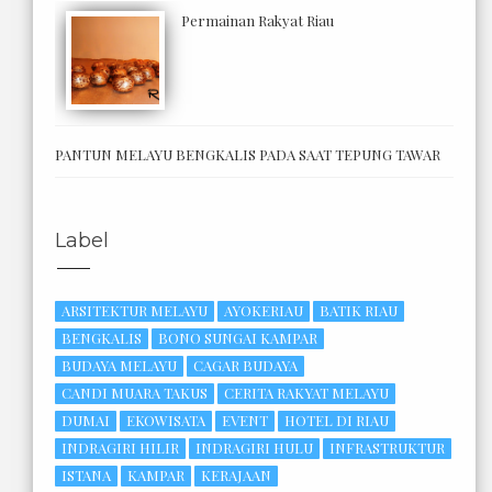
Permainan Rakyat Riau
PANTUN MELAYU BENGKALIS PADA SAAT TEPUNG TAWAR
Label
ARSITEKTUR MELAYU
AYOKERIAU
BATIK RIAU
BENGKALIS
BONO SUNGAI KAMPAR
BUDAYA MELAYU
CAGAR BUDAYA
CANDI MUARA TAKUS
CERITA RAKYAT MELAYU
DUMAI
EKOWISATA
EVENT
HOTEL DI RIAU
INDRAGIRI HILIR
INDRAGIRI HULU
INFRASTRUKTUR
ISTANA
KAMPAR
KERAJAAN