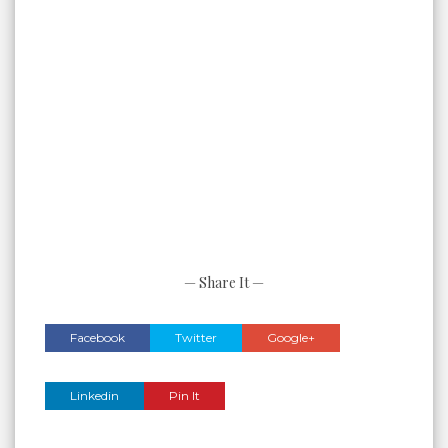
— Share It —
Facebook
Twitter
Google+
Linkedin
Pin It