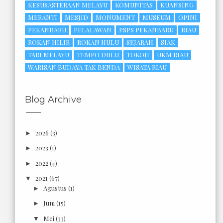
KESUSASTERAAN MELAYU
KOMUNITAS
KUANSING
MERANTI
MESJID
MONUMENT
MUSEUM
OPINI
PEKANBARU
PELALAWAN
PSPS PEKANBARU
RIAU
ROKAN HILIR
ROKAN HULU
SEJARAH
SIAK
TARI MELAYU
TEMPO DULU
TOKOH
UKM RIAU
WARISAN BUDAYA TAK BENDA
WISATA RIAU
Blog Archive
2026
(3)
►
2023
(1)
►
2022
(4)
►
2021
(67)
▼
Agustus
(1)
►
Juni
(15)
►
Mei
(33)
▼