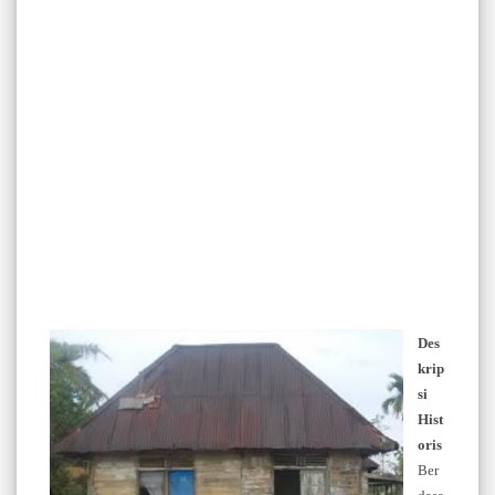
Des
krip
si
Hist
oris
Ber