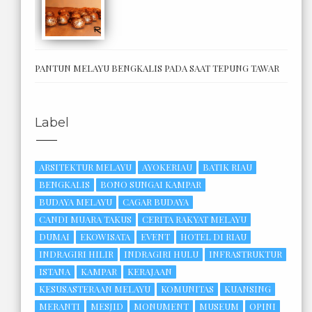
PANTUN MELAYU BENGKALIS PADA SAAT TEPUNG TAWAR
Label
ARSITEKTUR MELAYU
AYOKERIAU
BATIK RIAU
BENGKALIS
BONO SUNGAI KAMPAR
BUDAYA MELAYU
CAGAR BUDAYA
CANDI MUARA TAKUS
CERITA RAKYAT MELAYU
DUMAI
EKOWISATA
EVENT
HOTEL DI RIAU
INDRAGIRI HILIR
INDRAGIRI HULU
INFRASTRUKTUR
ISTANA
KAMPAR
KERAJAAN
KESUSASTERAAN MELAYU
KOMUNITAS
KUANSING
MERANTI
MESJID
MONUMENT
MUSEUM
OPINI