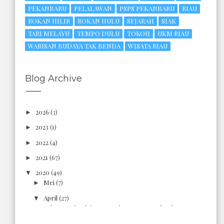
PEKANBARU
PELALAWAN
PSPS PEKANBARU
RIAU
ROKAN HILIR
ROKAN HULU
SEJARAH
SIAK
TARI MELAYU
TEMPO DULU
TOKOH
UKM RIAU
WARISAN BUDAYA TAK BENDA
WISATA RIAU
Blog Archive
2026
(3)
►
2023
(1)
►
2022
(4)
►
2021
(67)
►
2020
(49)
▼
Mei
(7)
►
April
(27)
▼
Makam Haji Sulaiman Saudagar Kaya Pekanbaru
Tempo ...