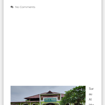
No Comments
Sur
au
Al
Irha