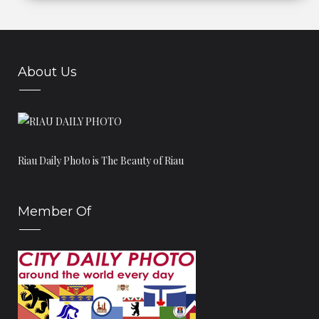
Cagar Budaya Yang Ada di Kabupaten Kampar
Pintu Gerbang Mesjid Raya Pekanbaru
SMAN 1 Pekanbaru SMA Negeri Tertua di Pekanbaru
About Us
Tiang Enam Mesjid Raya Pekanbaru
Bangunan Papan ini menjadi Salah Satu Cagar Budaya...
Gereja Santa Maria Gereja Katolik Tertua di Pekanbaru
Hanya Ini Yang Tersisa dari Bangunan Asli Mesjid ...
Rumah Kayu di Pekanbaru Ini dibangun Tahun 1800an
Riau Daily Photo is The Beauty of Riau
SURAU AL IRHAASH BEKAS MASKAR BESAR PEJUANG
FISABI...
Member Of
Cagar Budaya Yang Ada di Kota Pekanbaru
Ini SPBU Pertama di Pekanbaru
MARKAS HEIHO DAN KEMPETAI JEPANG DI
PEKANBARU
Dulunya Rumah ini menjadi Tempat Penitipan Sepeda ...