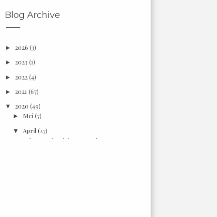
Blog Archive
2026
(3)
►
2023
(1)
►
2022
(4)
►
2021
(67)
►
2020
(49)
▼
Mei
(7)
►
April
(27)
▼
Makam Haji Sulaiman Saudagar Kaya
Pekanbaru Tempo ...
Makam M.Thahir Imam Districhoofd
Kerajaan Siak
Istana Rokan dengan Keunikan
Arsitekturnya
Makam Raja Raja Rokan