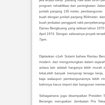
program rehabilitasi dan peningkatan Jala
jumlah panjang 135 meter, pembangunan 
buah dengan jumlah panjang 904meter, da
buah jenbatan pengganti rakit penyeberang
Danau Bengkuang yang selesai tahun 1970 
April 1974. Dengan selesainya proyek ters
7jam.
Dijelaskan o1eh Sutami bahwa Rantau Ber
modern dan menguntungkan dalam sejara
antara lain adalah harganya lebih murah
lokal,ebih banyak menyerap tenaga kerja
baja walaupun pembangunannya lebih ri
bahnnya harus import dan bangunan memerl
Sebagainana juga disampaikan Presiden 
Berangin merupakan Jembatan Pra Tekan 