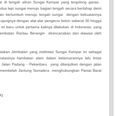
lar di tengah aliran Sungai Kampar yang tergolong ganas .
ua tepi sungai menuju bagian tengah secara bertahap demi
atan bertumbuh menuju tengah sungai dengan kekuatannya
g-ujungnya dengan alat alat pengecor beton seberat 30 hingga
ni baru untuk pertama kalinya dilakukan di Indonesia, yang
Jembatan Rantau Berangin direncanakan dan diawasi oleh
takan Jembatan yang melintasi Sungai Kampar ini sebagai
atasinya hambatan alam dalam kelancarannya lalu lintas
Jalan Padang - Pekanbaru yang dilanjutkan dengan jalan
g membelah Jantung Sumatera menghubungkan Pantai Barat
X)