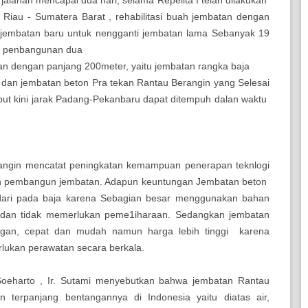
n Riau - Sumatera Barat , rehabilitasi buah jembatan dengan
jembatan baru untuk nengganti jembatan lama Sebanyak 19
n penbangunan dua
an dengan panjang 200meter, yaitu jembatan rangka baja
dan jembatan beton Pra tekan Rantau Berangin yang Selesai
ebut kini jarak Padang-Pekanbaru dapat ditempuh dalan waktu
angin mencatat peningkatan kemampuan penerapan teknlogi
h pembangun jembatan. Adapun keuntungan Jembatan beton
 dari pada baja karena Sebagian besar menggunakan bahan
, dan tidak memerlukan peme1iharaan. Sedangkan jembatan
ngan, cepat dan mudah namun harga lebih tinggi karena
ukan perawatan secara berkala.
Soeharto , Ir. Sutami menyebutkan bahwa jembatan Rantau
terpanjang bentangannya di Indonesia yaitu diatas air,