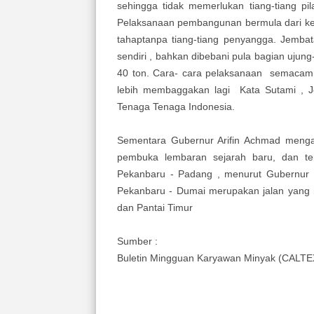
sehingga tidak memerlukan tiang-tiang pi
Pelaksanaan pembangunan bermula dari ked
tahaptanpa tiang-tiang penyangga. Jemb
sendiri , bahkan dibebani pula bagian ujun
40 ton. Cara- cara pelaksanaan semacam i
lebih membaggakan lagi Kata Sutami , 
Tenaga Tenaga Indonesia.
Sementara Gubernur Arifin Achmad menga
pembuka lembaran sejarah baru, dan ter
Pekanbaru - Padang , menurut Gubernur 
Pekanbaru - Dumai merupakan jalan yan
dan Pantai Timur
Sumber :
Buletin Mingguan Karyawan Minyak (CALTE