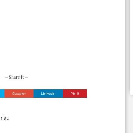
— Share It —
Google+
Linkedin
Pin It
 riau