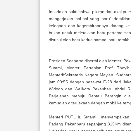
Ini adalah bukti bahwa pikiran dan akal put
mengerjakan hal-hal yang baru" demiki
kelegaan dan kegembiraannya datang ke
bukan untuk meletakkan batu pertama seb
disusul oleh batu kedua sampai batu terakhir
Presiden Soeharto disertai oleh Menteri Pek
Sutami, Menteri Pertanian Prof. Thoyi
Menteri/Sekretaris Negara Mayjen. Sudhar
jam 09:55 dengan pesawat F-28 dari Jaka
Widodo dan Walikota Pekanbaru Abdul R
Perjalanan menuju Rantau Berangin dil
kemudian diteruskaan dengan mobil ke tem
Menteri PUTL Ir. Sutami menyampaikan 
Padang Pekanbaru sepanjang 315Km dite
jika terjadi banjir ,pasang naik atau turun 