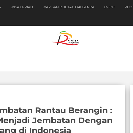
A
WISATA RIAU
WARISAN BUDAYA TAK BENDA
EVENT
PHO
embatan Rantau Berangin :
 Menjadi Jembatan Dengan
ang di Indonesia