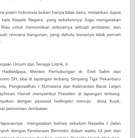
era-puteri Indonesia bukan hanya tidak beku, melainkan dapat
an kata Kepala Negara, yang sebelumnya Juga mengatakan
 Riau untuk meresmikan selesainya sebuah jembatan, dan
uah rencana bangunan, yang dahulu biasanya tidak pernah
 .
erjaan Umum dan Tenaga Listrik, Ir.
b Hadiwidjaya, Menteri Perhubungan dr. Emil Salim dan
mono SH, tiba di lapangan terbang Simpang Tiga Pekanbaru
rta. Pangkowilhan I SUmatera dan Kalimantan Barat Letjen
achman Hamid menyambut Presiden di lapangan terbang.
anjutkan dengan pesawat helikopter menuju desa Kuok,
pat peresmian Jembatan.
laporannya mengatakan bahwa sebelum Repelita I Jalan
mpuh dengan Kendaraan Bermotor dalam waktu 14 jam dan
perjalanan mencapai dua hari, selama Repelita I telah dilakukan