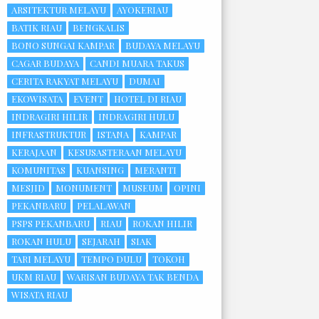
ARSITEKTUR MELAYU
AYOKERIAU
BATIK RIAU
BENGKALIS
BONO SUNGAI KAMPAR
BUDAYA MELAYU
CAGAR BUDAYA
CANDI MUARA TAKUS
CERITA RAKYAT MELAYU
DUMAI
EKOWISATA
EVENT
HOTEL DI RIAU
INDRAGIRI HILIR
INDRAGIRI HULU
INFRASTRUKTUR
ISTANA
KAMPAR
KERAJAAN
KESUSASTERAAN MELAYU
KOMUNITAS
KUANSING
MERANTI
MESJID
MONUMENT
MUSEUM
OPINI
PEKANBARU
PELALAWAN
PSPS PEKANBARU
RIAU
ROKAN HILIR
ROKAN HULU
SEJARAH
SIAK
TARI MELAYU
TEMPO DULU
TOKOH
UKM RIAU
WARISAN BUDAYA TAK BENDA
WISATA RIAU