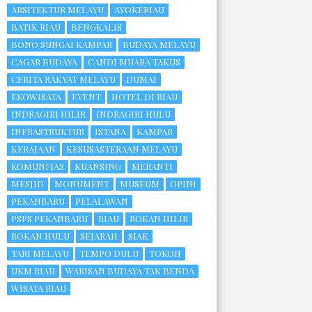
ARSITEKTUR MELAYU
AYOKERIAU
BATIK RIAU
BENGKALIS
BONO SUNGAI KAMPAR
BUDAYA MELAYU
CAGAR BUDAYA
CANDI MUARA TAKUS
CERITA RAKYAT MELAYU
DUMAI
EKOWISATA
EVENT
HOTEL DI RIAU
INDRAGIRI HILIR
INDRAGIRI HULU
INFRASTRUKTUR
ISTANA
KAMPAR
KERAJAAN
KESUSASTERAAN MELAYU
KOMUNITAS
KUANSING
MERANTI
MESJID
MONUMENT
MUSEUM
OPINI
PEKANBARU
PELALAWAN
PSPS PEKANBARU
RIAU
ROKAN HILIR
ROKAN HULU
SEJARAH
SIAK
TARI MELAYU
TEMPO DULU
TOKOH
UKM RIAU
WARISAN BUDAYA TAK BENDA
WISATA RIAU