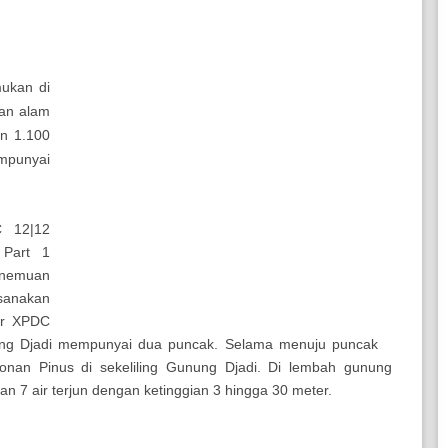
ukan di
han alam
an 1.100
mpunyai
C 12|12
 Part 1
enemuan
sanakan
or XPDC
ung Djadi mempunyai dua puncak. Selama menuju puncak
nan Pinus di sekeliling Gunung Djadi. Di lembah gunung
an 7 air terjun dengan ketinggian 3 hingga 30 meter.