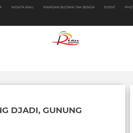
A
WISATA RIAU
WARISAN BUDAYA TAK BENDA
EVENT
PHO
G DJADI, GUNUNG