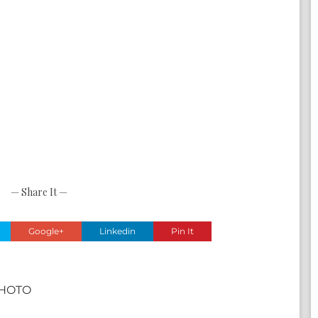
— Share It —
Google+
Linkedin
Pin It
PHOTO