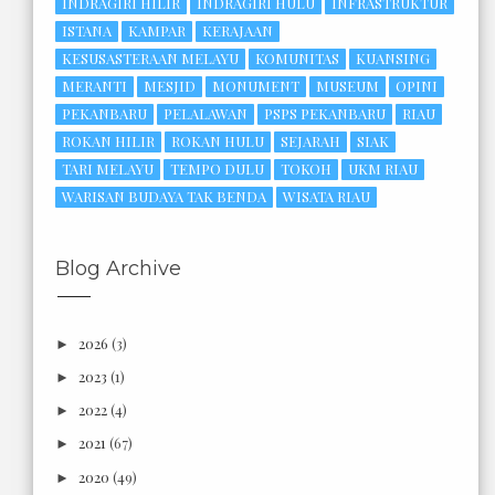
INDRAGIRI HILIR
INDRAGIRI HULU
INFRASTRUKTUR
ISTANA
KAMPAR
KERAJAAN
KESUSASTERAAN MELAYU
KOMUNITAS
KUANSING
MERANTI
MESJID
MONUMENT
MUSEUM
OPINI
PEKANBARU
PELALAWAN
PSPS PEKANBARU
RIAU
ROKAN HILIR
ROKAN HULU
SEJARAH
SIAK
TARI MELAYU
TEMPO DULU
TOKOH
UKM RIAU
WARISAN BUDAYA TAK BENDA
WISATA RIAU
Blog Archive
2026
(3)
►
2023
(1)
►
2022
(4)
►
2021
(67)
►
2020
(49)
►