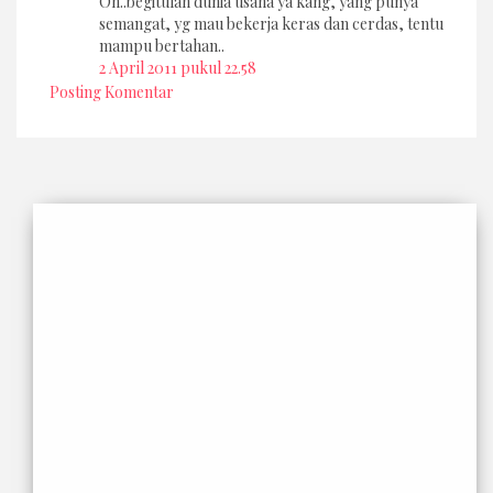
Oh..begitulah dunia usaha ya kang, yang punya
semangat, yg mau bekerja keras dan cerdas, tentu
mampu bertahan..
2 April 2011 pukul 22.58
Posting Komentar