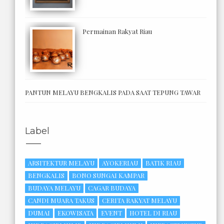
Permainan Rakyat Riau
PANTUN MELAYU BENGKALIS PADA SAAT TEPUNG TAWAR
Label
ARSITEKTUR MELAYU
AYOKERIAU
BATIK RIAU
BENGKALIS
BONO SUNGAI KAMPAR
BUDAYA MELAYU
CAGAR BUDAYA
CANDI MUARA TAKUS
CERITA RAKYAT MELAYU
DUMAI
EKOWISATA
EVENT
HOTEL DI RIAU