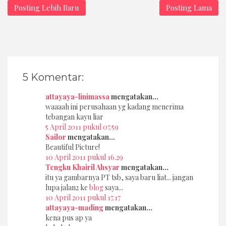
Posting Lebih Baru
Posting Lama
5 Komentar:
attayaya-linimassa
mengatakan...
waaaah ini perusahaan yg kadang menerima
tebangan kayu liar
5 April 2011 pukul 07.59
Sailor
mengatakan...
Beautiful Picture!
10 April 2011 pukul 16.29
Tengku Khairil Ahsyar
mengatakan...
itu ya gambarnya PT tsb, saya baru liat... jangan
lupa jalan2 ke
blog
saya...
10 April 2011 pukul 17.17
attayaya-mading
mengatakan...
kena pus ap ya