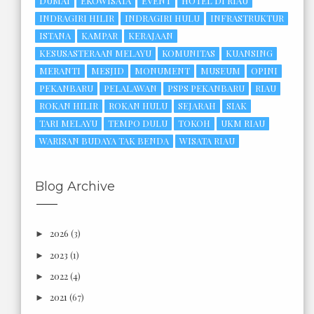
DUMAI
EKOWISATA
EVENT
HOTEL DI RIAU
INDRAGIRI HILIR
INDRAGIRI HULU
INFRASTRUKTUR
ISTANA
KAMPAR
KERAJAAN
KESUSASTERAAN MELAYU
KOMUNITAS
KUANSING
MERANTI
MESJID
MONUMENT
MUSEUM
OPINI
PEKANBARU
PELALAWAN
PSPS PEKANBARU
RIAU
ROKAN HILIR
ROKAN HULU
SEJARAH
SIAK
TARI MELAYU
TEMPO DULU
TOKOH
UKM RIAU
WARISAN BUDAYA TAK BENDA
WISATA RIAU
Blog Archive
2026
(3)
►
2023
(1)
►
2022
(4)
►
2021
(67)
►