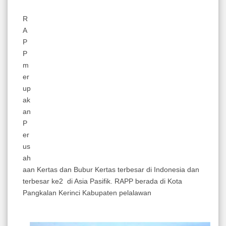
R
A
P
P
m
er
up
ak
an
P
er
us
ah
aan Kertas dan Bubur Kertas terbesar di Indonesia dan
terbesar ke2 di Asia Pasifik. RAPP berada di Kota
Pangkalan Kerinci Kabupaten pelalawan