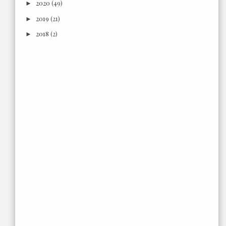
2020
(49)
►
2019
(21)
►
2018
(2)
►
2017
(6)
►
2016
(18)
►
2015
(3)
►
2014
(7)
►
2013
(66)
►
2012
(302)
►
2011
(177)
▼
Desember
(24)
►
November
(20)
►
Oktober
(17)
►
September
(13)
►
Agustus
(11)
►