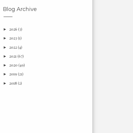
Blog Archive
2026
(3)
►
2023
(1)
►
2022
(4)
►
2021
(67)
►
2020
(49)
►
2019
(21)
►
2018
(2)
►
2017
(6)
►
2016
(18)
►
2015
(3)
►
2014
(7)
►
2013
(66)
►