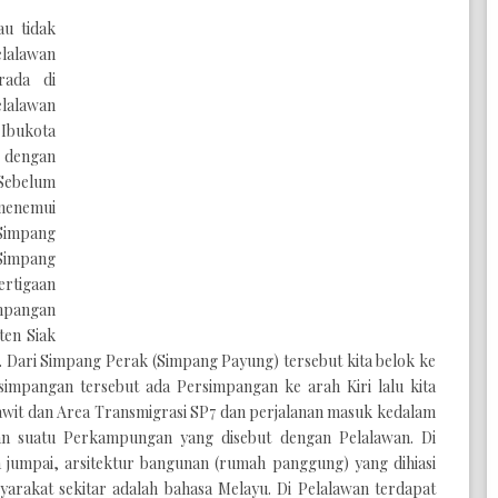
au tidak
elalawan
rada di
alawan
Ibukota
 dengan
Sebelum
 menemui
Simpang
Simpang
rtigaan
mpangan
ten Siak
. Dari Simpang Perak (Simpang Payung) tersebut kita belok ke
simpangan tersebut ada Persimpangan ke arah Kiri lalu kita
wit dan Area Transmigrasi SP7 dan perjalanan masuk kedalam
an suatu Perkampungan yang disebut dengan Pelalawan. Di
a jumpai, arsitektur bangunan (rumah panggung) yang dihiasi
arakat sekitar adalah bahasa Melayu. Di Pelalawan terdapat