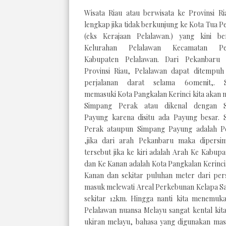
Wisata Riau atau berwisata ke Provinsi Ri
lengkap jika tidak berkunjung ke Kota Tua P
(eks Kerajaan Pelalawan.) yang kini be
Kelurahan Pelalawan Kecamatan Pel
Kabupaten Pelalawan. Dari Pekanbaru 
Provinsi Riau, Pelalawan dapat ditempuh
perjalanan darat selama 60menit,. 
memasuki Kota Pangkalan Kerinci kita akan
Simpang Perak atau dikenal dengan 
Payung karena disitu ada Payung besar. 
Perak ataupun Simpang Payung adalah Pe
,jika dari arah Pekanbaru maka dipersi
tersebut jika ke kiri adalah Arah Ke Kabupa
dan Ke Kanan adalah Kota Pangkalan Kerinci
Kanan dan sekitar puluhan meter dari per
masuk melewati Areal Perkebunan Kelapa Sa
sekitar 12km. Hingga nanti kita menemuk
Pelalawan nuansa Melayu sangat kental kit
ukiran melayu, bahasa yang digunakan masy