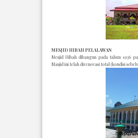
MESJID HIBAH PELALAWAN
Me
sjid
Hibah
dibangun
pada tahun 1936
pa
Masjid
ini
telah direnovasi total (
kondisi sebelu