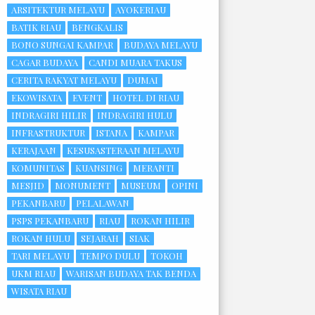
ARSITEKTUR MELAYU
AYOKERIAU
BATIK RIAU
BENGKALIS
BONO SUNGAI KAMPAR
BUDAYA MELAYU
CAGAR BUDAYA
CANDI MUARA TAKUS
CERITA RAKYAT MELAYU
DUMAI
EKOWISATA
EVENT
HOTEL DI RIAU
INDRAGIRI HILIR
INDRAGIRI HULU
INFRASTRUKTUR
ISTANA
KAMPAR
KERAJAAN
KESUSASTERAAN MELAYU
KOMUNITAS
KUANSING
MERANTI
MESJID
MONUMENT
MUSEUM
OPINI
PEKANBARU
PELALAWAN
PSPS PEKANBARU
RIAU
ROKAN HILIR
ROKAN HULU
SEJARAH
SIAK
TARI MELAYU
TEMPO DULU
TOKOH
UKM RIAU
WARISAN BUDAYA TAK BENDA
WISATA RIAU