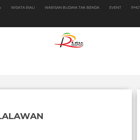
A
WISATA RIAU
WARISAN BUDAYA TAK BENDA
EVENT
PHO
ELALAWAN