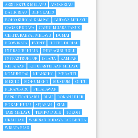
ARSITEKTUR MELAYU
AYOKERIAU
BATIK RIAU
BENGKALIS
BONO SUNGAI KAMPAR
BUDAYA MELAYU
CAGAR BUDAYA
CANDI MUARA TAKUS
CERITA RAKYAT MELAYU
DUMAI
EKOWISATA
EVENT
HOTEL DI RIAU
INDRAGIRI HILIR
INDRAGIRI HULU
INFRASTRUKTUR
ISTANA
KAMPAR
KERAJAAN
KESUSASTERAAN MELAYU
KOMUNITAS
KUANSING
MERANTI
MESJID
MONUMENT
MUSEUM
OPINI
PEKANBARU
PELALAWAN
PSPS PEKANBARU
RIAU
ROKAN HILIR
ROKAN HULU
SEJARAH
SIAK
TARI MELAYU
TEMPO DULU
TOKOH
UKM RIAU
WARISAN BUDAYA TAK BENDA
WISATA RIAU