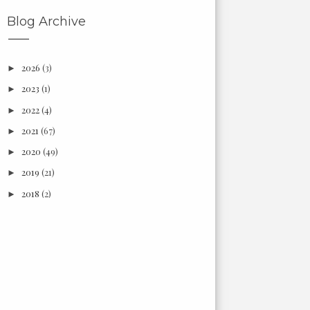
Blog Archive
2026
(3)
►
2023
(1)
►
2022
(4)
►
2021
(67)
►
2020
(49)
►
2019
(21)
►
2018
(2)
►
2017
(6)
►
2016
(18)
►
2015
(3)
►
2014
(7)
►
2013
(66)
▼