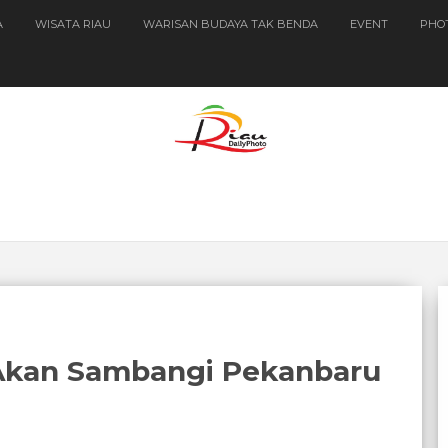
A
WISATA RIAU
WARISAN BUDAYA TAK BENDA
EVENT
PHO
 Akan Sambangi Pekanbaru