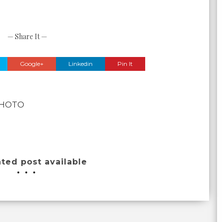
— Share It —
Google+
Linkedin
Pin It
PHOTO
ated post available