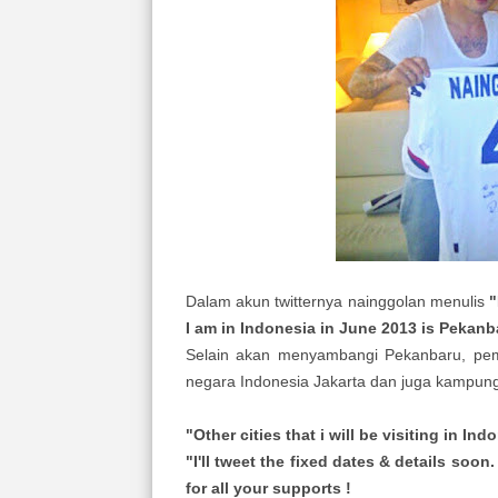
Dalam akun twitternya nainggolan menulis
"
I am in Indonesia in June 2013 is Pekanba
Selain akan menyambangi Pekanbaru, pema
negara Indonesia Jakarta dan juga kampun
"Other cities that i will be visiting in I
"I'll tweet the fixed dates & details soo
for all your supports !