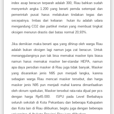
index asap beracun terparah adalah 300, Riau bahkan sudah
menyentuh angka 1.200 yang berarti pemda setempat dan
pemerintah pusat harus melakukan tindakan tegas dan
secepatnya. Imbas dari kebaran hutan itu adalah udara
mengandung CO2 dan partikel metan yang membuat tingkat
oksigen menurun drastis dari batas normal 20,93%.
Jika demikian maka berarti apa yang dihirup oleh warga Riau
adalah bukan oksigen lagi namun juga zat beracun. Untuk
menanggulanginya pun tak bisa memakai masker tipis biasa
namun harus memakai masker ber-standar HEPA, namun
apa daya persdian masker di Riau juga tidak banyak, Masker
yang disarankan jenis N95 pun menjadi langka, karena
sebagian warga Riau mencari masker tersebut, dan harga
masker jenis N95 pun menjadi mahal karena dimanfaatkan
oleh oknum spekulan, Masker tersebut rata-rata dijual per pcs
dengan harga Rp45.000. ISPU pada Level Berbahaya
seluruh sekolah di Kota Pekanbaru dan beberapa Kabupaten
dan Kota lain di Riau diliburkan, begitu juga dengan beberapa