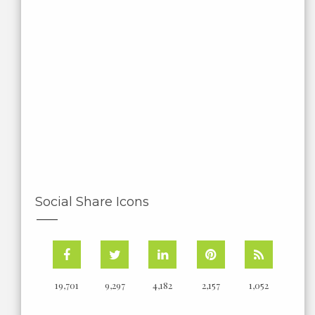
Social Share Icons
19,701
9,297
4,182
2,157
1,052