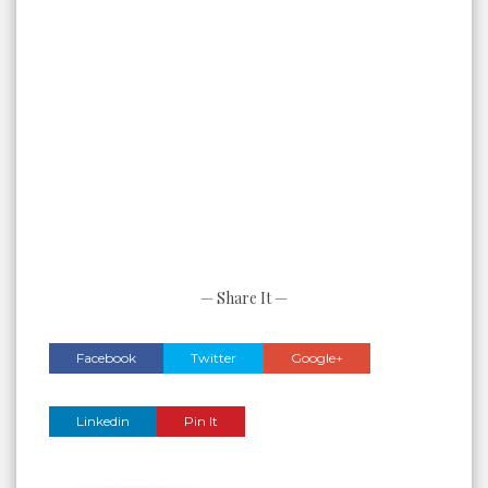
— Share It —
Facebook
Twitter
Google+
Linkedin
Pin It