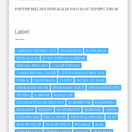
PANTUN MELAYU BENGKALIS PADA SAAT TEPUNG TAWAR
Label
ARSITEKTUR MELAYU
AYOKERIAU
BATIK RIAU
BENGKALIS
BONO SUNGAI KAMPAR
BUDAYA MELAYU
CAGAR BUDAYA
CANDI MUARA TAKUS
CERITA RAKYAT MELAYU
DUMAI
EKOWISATA
EVENT
HOTEL DI RIAU
INDRAGIRI HILIR
INDRAGIRI HULU
INFRASTRUKTUR
ISTANA
KAMPAR
KERAJAAN
KESUSASTERAAN MELAYU
KOMUNITAS
KUANSING
MERANTI
MESJID
MONUMENT
MUSEUM
OPINI
PEKANBARU
PELALAWAN
PSPS PEKANBARU
RIAU
ROKAN HILIR
ROKAN HULU
SEJARAH
SIAK
TARI MELAYU
TEMPO DULU
TOKOH
UKM RIAU