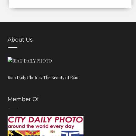
April
(16)
►
Maret
(15)
►
Februari
(7)
►
Januari
(16)
▼
TRADISI PESTA PERNIKAHAN SUKU TALANG MAMAK
About Us
BALAI LEMBAGA ADAT MELAYU ROKAN HILIR
STADION SEPAK BOLA YANG ADA DI RIAU
MUSEUM IKAN BAGANSIAPIAPI
SUKU TALANG MAMAK
Riau Daily Photo is The Beauty of Riau
ISTANA RAJA ROKAN
MAKAM RAJA RAMBAH
Member Of
KAPAL KATO
PASTEL IKAN PATIN
BENTENG TUJUH LAPIS
CERITA PERANAP : PENGHULU TIGA LORONG