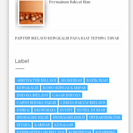
Permainan Rakyat Riau
PANTUN MELAYU BENGKALIS PADA SAAT TEPUNG TAWAR
Label
ARSITEKTUR MELAYU
AYOKERIAU
BATIK RIAU
BENGKALIS
BONO SUNGAI KAMPAR
BUDAYA MELAYU
CAGAR BUDAYA
CANDI MUARA TAKUS
CERITA RAKYAT MELAYU
DUMAI
EKOWISATA
EVENT
HOTEL DI RIAU
INDRAGIRI HILIR
INDRAGIRI HULU
INFRASTRUKTUR
ISTANA
KAMPAR
KERAJAAN
KESUSASTERAAN MELAYU
KOMUNITAS
KUANSING