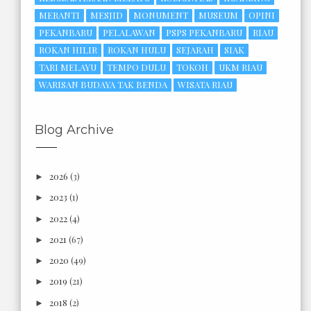
MERANTI
MESJID
MONUMENT
MUSEUM
OPINI
PEKANBARU
PELALAWAN
PSPS PEKANBARU
RIAU
ROKAN HILIR
ROKAN HULU
SEJARAH
SIAK
TARI MELAYU
TEMPO DULU
TOKOH
UKM RIAU
WARISAN BUDAYA TAK BENDA
WISATA RIAU
Blog Archive
2026
(3)
►
2023
(1)
►
2022
(4)
►
2021
(67)
►
2020
(49)
►
2019
(21)
►
2018
(2)
►