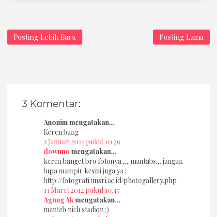
Posting Lebih Baru
Posting Lama
3 Komentar:
Anonim mengatakan...
Keren bang
2 Januari 2011 pukul 10.39
downno
mengatakan...
keren banget bro fotonya.,., mantabs.,. jangan
lupa mampir kesini juga ya :
http://fotografi.unsri.ac.id/photogallery.php
13 Maret 2012 pukul 10.47
Agung Ak
mengatakan...
manteb nich stadion :)