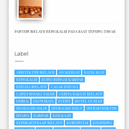
PANTUN MELAYU BENGKALIS PADA SAAT TEPUNG TAWAR
Label
ARSITEKTUR MELAYU
AYOKERIAU
BATIK RIAU
BENGKALIS
BONO SUNGAI KAMPAR
BUDAYA MELAYU
CAGAR BUDAYA
CANDI MUARA TAKUS
CERITA RAKYAT MELAYU
DUMAI
EKOWISATA
EVENT
HOTEL DI RIAU
INDRAGIRI HILIR
INDRAGIRI HULU
INFRASTRUKTUR
ISTANA
KAMPAR
KERAJAAN
KESUSASTERAAN MELAYU
KOMUNITAS
KUANSING