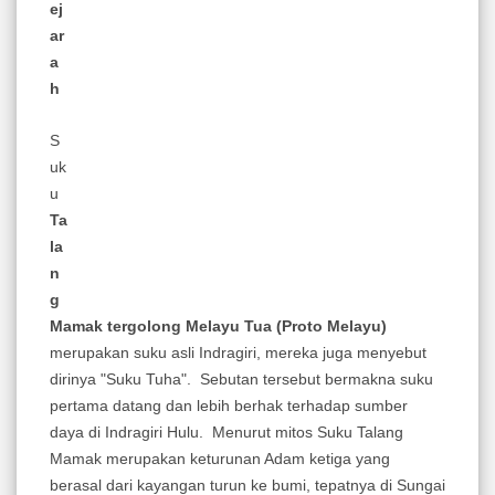
ej
ar
a
h
S
uk
u
Ta
la
n
g
Mamak tergolong Melayu Tua (Proto Melayu)
merupakan suku asli Indragiri, mereka juga menyebut
dirinya "Suku Tuha". Sebutan tersebut bermakna suku
pertama datang dan lebih berhak terhadap sumber
daya di Indragiri Hulu. Menurut mitos Suku Talang
Mamak merupakan keturunan Adam ketiga yang
berasal dari kayangan turun ke bumi, tepatnya di Sungai