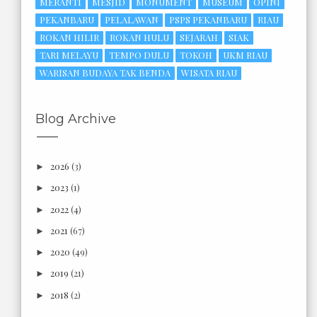
MERANTI
MESJID
MONUMENT
MUSEUM
OPINI
PEKANBARU
PELALAWAN
PSPS PEKANBARU
RIAU
ROKAN HILIR
ROKAN HULU
SEJARAH
SIAK
TARI MELAYU
TEMPO DULU
TOKOH
UKM RIAU
WARISAN BUDAYA TAK BENDA
WISATA RIAU
Blog Archive
2026
(3)
►
2023
(1)
►
2022
(4)
►
2021
(67)
►
2020
(49)
►
2019
(21)
►
2018
(2)
►
2017
(6)
►