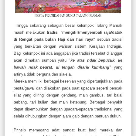
PESTA PERNIKAHAN SUKU TALANG MAMAK
Hingga sekarang sebagian besar kelompok Talang Mamak
masih melakukan
tradisi "mengilir/menyembah raja/datok
di Rengat pada bulan Haji dan hari raya"
sebuah tradisi
yang berkaitan dengan warisan sistem Kerajaan Indragiri.
Bagi kelompok ini ada anggapan jika tradisi tersebut dilanggar
akan dimakan sumpah yaitu "
ke atas ndak bepucuk, ke
bawah ndak beurat, di tengah dilarik kumbang
"
yang
artinya tidak berguna dan sia-sia.
Mereka memiliki berbagai kesenian yang dipertunjukkan pada
pesta/gawai dan dilakukan pada saat upacara seperti pencak
silat yang diiringi dengan gendang, main gambus, tari balai
terbang, tari bulian dan main ketebung. Berbagai penyakit
dapat disembuhkan dengan upacara-upacara tradisional yang
selalu dihubungkan dengan alam gaib dengan bantuan dukun.
Prinsip memegang adat sangat kuat bagi mereka dan