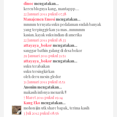
dinoe
mengatakan...
keren blognya kang, mantappp.....
22 Januari 2011 pukul 07.28
Manajemen Emosi
mengatakan...
mmmm ternyata suku pedalaman sudah banyak
yang terpinggirkan ya mas...mmmmm
kasian..kayak suku indian di amerika
22 Januari 2011 pukul 18.33
attayaya_bokor
mengatakan...
sanggar bathin galang di desa bokor
29 Januari 2011 pukul 21.51
attayaya_bokor
mengatakan...
suku terabaikan
suku tersingkirkan
oleh deru mesin gledor
31 Januari 2011 pukul 15.51
Anonim mengatakan...
makasih infonya menarik !!
7 Maret 2011 pukul 19.14
Kang Eko
mengatakan...
mohon ijin utk share bapak, terima kasih
3 Juli 2012 pukul 08.56