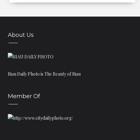
Maret
(15)
►
Februari
(7)
►
Januari
(16)
▼
TRADISI PESTA PERNIKAHAN SUKU TALANG MAMAK
About Us
BALAI LEMBAGA ADAT MELAYU ROKAN HILIR
STADION SEPAK BOLA YANG ADA DI RIAU
MUSEUM IKAN BAGANSIAPIAPI
SUKU TALANG MAMAK
Riau Daily Photo is The Beauty of Riau
ISTANA RAJA ROKAN
MAKAM RAJA RAMBAH
Member Of
KAPAL KATO
PASTEL IKAN PATIN
BENTENG TUJUH LAPIS
CERITA PERANAP : PENGHULU TIGA LORONG
Asal Usul Nama Bengkalis