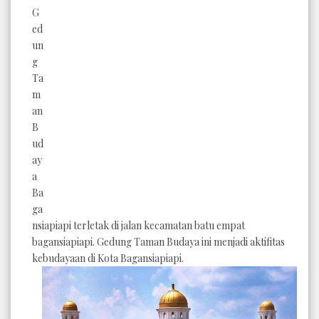
G
ed
un
g
Ta
m
an
B
ud
ay
a
Ba
ga
nsiapiapi terletak di
jalan kecamatan batu empat
bagansiapiapi. Gedung Taman Budaya ini menjadi aktifitas
kebudayaan di Kota Bagansiapiapi.