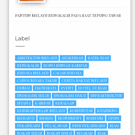
PANTUN MELAYU BENGKALIS PADA SAAT TEPUNG TAWAR
Label
ARSITEKTUR MELAYU
AYOKERIAU
BATIK RIAU
BENGKALIS
BONO SUNGAI KAMPAR
BUDAYA MELAYU
CAGAR BUDAYA
CANDI MUARA TAKUS
CERITA RAKYAT MELAYU
DUMAI
EKOWISATA
EVENT
HOTEL DI RIAU
INDRAGIRI HILIR
INDRAGIRI HULU
INFRASTRUKTUR
ISTANA
KAMPAR
KERAJAAN
KESUSASTERAAN MELAYU
KOMUNITAS
KUANSING
MERANTI
MESJID
MONUMENT
MUSEUM
OPINI
PEKANBARU
PELALAWAN
PSPS PEKANBARU
RIAU
ROKAN HILIR
ROKAN HULU
SEJARAH
SIAK