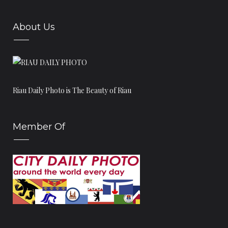
Januari
(16)
▼
TRADISI PESTA PERNIKAHAN SUKU TALANG MAMAK
About Us
BALAI LEMBAGA ADAT MELAYU ROKAN HILIR
STADION SEPAK BOLA YANG ADA DI RIAU
MUSEUM IKAN BAGANSIAPIAPI
SUKU TALANG MAMAK
Riau Daily Photo is The Beauty of Riau
ISTANA RAJA ROKAN
MAKAM RAJA RAMBAH
Member Of
KAPAL KATO
PASTEL IKAN PATIN
BENTENG TUJUH LAPIS
CERITA PERANAP : PENGHULU TIGA LORONG
Asal Usul Nama Bengkalis
GERBANG PANGKALAN KERINCI
GEDUNG DAERAH PELALAWAN DATUK LAKSEMANA