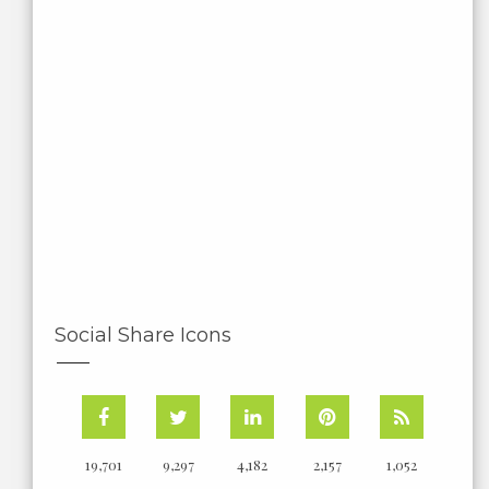
Social Share Icons
19,701
9,297
4,182
2,157
1,052