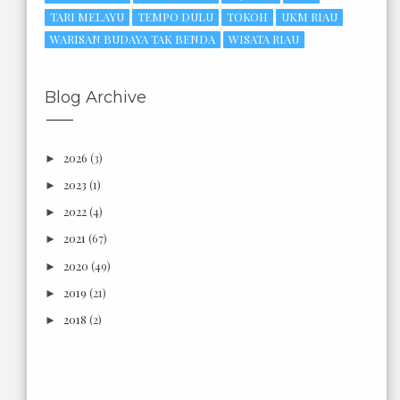
TARI MELAYU
TEMPO DULU
TOKOH
UKM RIAU
WARISAN BUDAYA TAK BENDA
WISATA RIAU
Blog Archive
2026
(3)
►
2023
(1)
►
2022
(4)
►
2021
(67)
►
2020
(49)
►
2019
(21)
►
2018
(2)
►
2017
(6)
►
2016
(18)
►