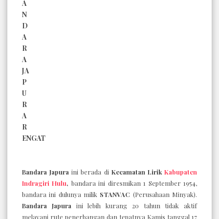
A
N
D
A
R
A
JA
P
U
R
A
R
ENGAT
Bandara Japura
ini berada di
Kecamatan Lirik
Kabupaten
Indragiri Hulu
,
bandara ini diresmikan 1 September 1954,
bandara ini dulunya milik
STANVAC
(Perusahaan Minyak).
Bandara Japura
ini lebih kurang 20 tahun tidak aktif
melayani rute penerbangan dan tepatnya Kamis tanggal 17