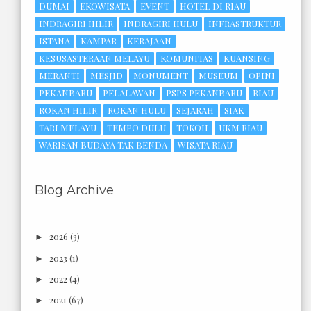
DUMAI
EKOWISATA
EVENT
HOTEL DI RIAU
INDRAGIRI HILIR
INDRAGIRI HULU
INFRASTRUKTUR
ISTANA
KAMPAR
KERAJAAN
KESUSASTERAAN MELAYU
KOMUNITAS
KUANSING
MERANTI
MESJID
MONUMENT
MUSEUM
OPINI
PEKANBARU
PELALAWAN
PSPS PEKANBARU
RIAU
ROKAN HILIR
ROKAN HULU
SEJARAH
SIAK
TARI MELAYU
TEMPO DULU
TOKOH
UKM RIAU
WARISAN BUDAYA TAK BENDA
WISATA RIAU
Blog Archive
2026
(3)
►
2023
(1)
►
2022
(4)
►
2021
(67)
►