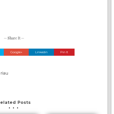
— Share It —
Google+
Linkedin
Pin It
 riau
elated Posts