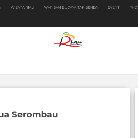
A
WISATA RIAU
WARISAN BUDAYA TAK BENDA
EVENT
PHO
ua Serombau