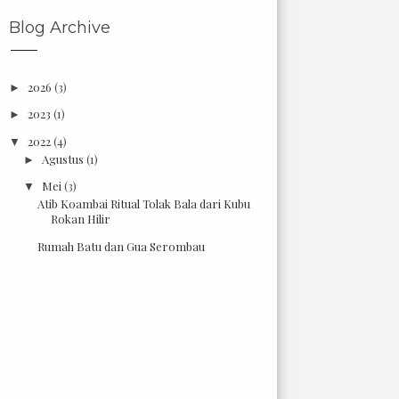
Blog Archive
2026
(3)
►
2023
(1)
►
2022
(4)
▼
Agustus
(1)
►
Mei
(3)
▼
Atib Koambai Ritual Tolak Bala dari Kubu
Rokan Hilir
Rumah Batu dan Gua Serombau
Air Terjun Batu Tilam , Destinasi Wisata
Tersembun...
2021
(67)
►
2020
(49)
►
2019
(21)
►