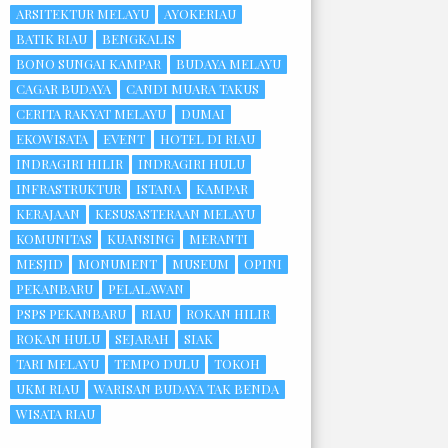
ARSITEKTUR MELAYU
AYOKERIAU
BATIK RIAU
BENGKALIS
BONO SUNGAI KAMPAR
BUDAYA MELAYU
CAGAR BUDAYA
CANDI MUARA TAKUS
CERITA RAKYAT MELAYU
DUMAI
EKOWISATA
EVENT
HOTEL DI RIAU
INDRAGIRI HILIR
INDRAGIRI HULU
INFRASTRUKTUR
ISTANA
KAMPAR
KERAJAAN
KESUSASTERAAN MELAYU
KOMUNITAS
KUANSING
MERANTI
MESJID
MONUMENT
MUSEUM
OPINI
PEKANBARU
PELALAWAN
PSPS PEKANBARU
RIAU
ROKAN HILIR
ROKAN HULU
SEJARAH
SIAK
TARI MELAYU
TEMPO DULU
TOKOH
UKM RIAU
WARISAN BUDAYA TAK BENDA
WISATA RIAU