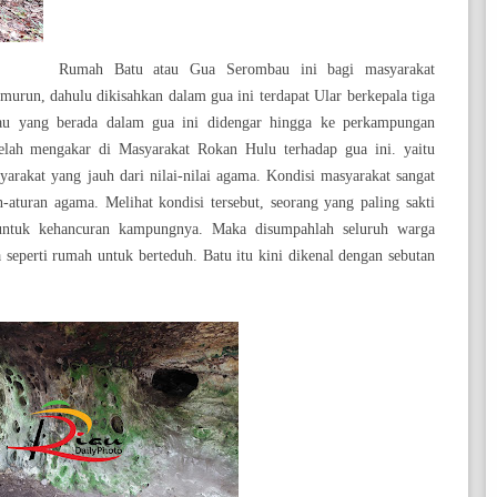
Rumah Batu atau Gua Serombau ini bagi masyarakat
emurun, dahulu dikisahkan dalam gua ini terdapat Ular berkepala tiga
au yang berada dalam gua ini didengar hingga ke perkampungan
g telah mengakar di Masyarakat Rokan Hulu terhadap gua ini. yaitu
rakat yang jauh dari nilai-nilai agama. Kondisi masyarakat sangat
n-aturan agama. Melihat kondisi tersebut, seorang yang paling sakti
untuk kehancuran kampungnya. Maka disumpahlah seluruh warga
seperti rumah untuk berteduh. Batu itu kini dikenal dengan sebutan