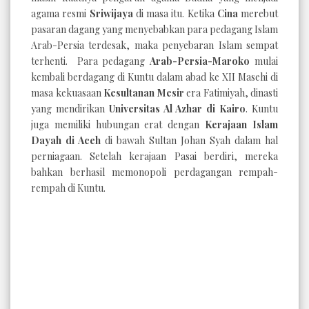
agama resmi
Sriwijaya
di masa itu. Ketika
Cina
merebut
pasaran dagang yang menyebabkan para pedagang Islam
Arab-Persia terdesak, maka penyebaran Islam sempat
terhenti. Para pedagang
Arab-Persia-Maroko
mulai
kembali berdagang di Kuntu dalam abad ke XII Masehi di
masa kekuasaan
Kesultanan Mesir
era Fatimiyah, dinasti
yang mendirikan
Universitas Al Azhar di Kairo
. Kuntu
juga memiliki hubungan erat dengan
Kerajaan Islam
Dayah di Aceh
di bawah Sultan Johan Syah dalam hal
perniagaan. Setelah kerajaan Pasai berdiri, mereka
bahkan berhasil memonopoli perdagangan rempah-
rempah di Kuntu.