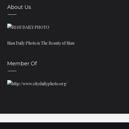
Juli
(4)
►
About Us
Juni
(6)
►
Mei
(6)
►
April
(14)
►
Maret
(15)
►
Riau Daily Photo is The Beauty of Riau
Februari
(11)
►
Januari
(2)
►
Member Of