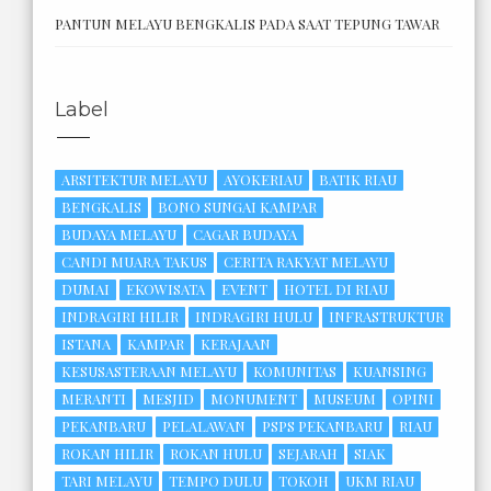
PANTUN MELAYU BENGKALIS PADA SAAT TEPUNG TAWAR
Label
ARSITEKTUR MELAYU
AYOKERIAU
BATIK RIAU
BENGKALIS
BONO SUNGAI KAMPAR
BUDAYA MELAYU
CAGAR BUDAYA
CANDI MUARA TAKUS
CERITA RAKYAT MELAYU
DUMAI
EKOWISATA
EVENT
HOTEL DI RIAU
INDRAGIRI HILIR
INDRAGIRI HULU
INFRASTRUKTUR
ISTANA
KAMPAR
KERAJAAN
KESUSASTERAAN MELAYU
KOMUNITAS
KUANSING
MERANTI
MESJID
MONUMENT
MUSEUM
OPINI
PEKANBARU
PELALAWAN
PSPS PEKANBARU
RIAU
ROKAN HILIR
ROKAN HULU
SEJARAH
SIAK
TARI MELAYU
TEMPO DULU
TOKOH
UKM RIAU