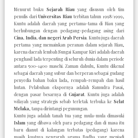
Menurut buku
Sejarah Riau
yang disusun oleh tim
penulis dari
Universitas Riau
terbitan tahun 1998/1999,
Kuntu adalah daerah yang pertama-tama di Riau yang
berhubungan dengan pedagang-pedagang asing dari
Cina, India, dan negeri Arab Persia
. Kuntu juga daerah
pertama yang memainkan peranan dalam sejarah Riau,
karena daerah lembah Sungai Kampar Kiri adalah daerah
penghasil lada terpenting di seluruh dunia dalam periode
antara 500-1400 masehi. Zaman dahulu, Kuntu dikenal
sebagai daerah yang subur dan berperan sebagai gudang
penyedia bahan baku lada, rempah-rempah dan hasil
hutan. Pelabuhan ekspornya adalah Samudra Pasai,
dengan pasar besarnya di
Gujarat
. Kuntu juga adalah
wilayah yang strategis sebab terletak terbuka ke
Selat
Melaka
, tanpa dirintangi pegunungan.
Kuntu juga adalah tanah tua yang mula-mula dimasuki
Islam
yang dibawa oleh para pedagang dan di masa itu
baru dianut di kalangan terbatas (pedagang) karena
masih kuatnya pengaruh agama Budha yang menjadi