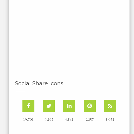
Social Share Icons
19,701
9,297
4,182
2,157
1,052