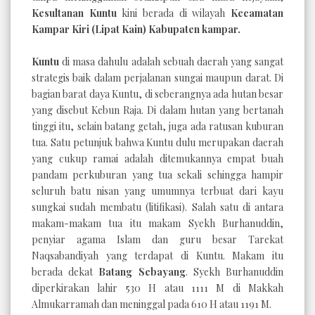
Kesultanan Kuntu
kini berada di wilayah
Kecamatan
Kampar Kiri (Lipat Kain) Kabupaten kampar.
Kuntu
di masa dahulu adalah sebuah daerah yang sangat
strategis baik dalam perjalanan sungai maupun darat. Di
bagian barat daya Kuntu, di seberangnya ada hutan besar
yang disebut Kebun Raja. Di dalam hutan yang bertanah
tinggi itu, selain batang getah, juga ada ratusan kuburan
tua. Satu petunjuk bahwa Kuntu dulu merupakan daerah
yang cukup ramai adalah ditemukannya empat buah
pandam perkuburan yang tua sekali sehingga hampir
seluruh batu nisan yang umumnya terbuat dari kayu
sungkai sudah membatu (litifikasi). Salah satu di antara
makam-makam tua itu makam Syekh Burhanuddin,
penyiar agama Islam dan guru besar Tarekat
Naqsabandiyah yang terdapat di Kuntu. Makam itu
berada dekat
Batang Sebayang
. Syekh Burhanuddin
diperkirakan lahir 530 H atau 1111 M di Makkah
Almukarramah dan meninggal pada 610 H atau 1191 M.