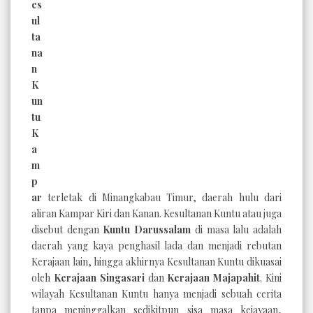
es
ul
ta
na
n
K
un
tu
K
a
m
p
ar
terletak di Minangkabau Timur, daerah hulu dari
aliran Kampar Kiri dan Kanan. Kesultanan Kuntu atau juga
disebut dengan
Kuntu Darussalam
di masa lalu adalah
daerah yang kaya penghasil lada dan menjadi rebutan
Kerajaan lain, hingga akhirnya Kesultanan Kuntu dikuasai
oleh
Kerajaan Singasari
dan
Kerajaan Majapahit
. Kini
wilayah Kesultanan Kuntu hanya menjadi sebuah cerita
tanpa meninggalkan sedikitpun sisa masa kejayaan,