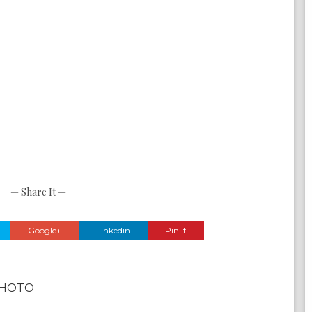
— Share It —
Google+
Linkedin
Pin It
PHOTO