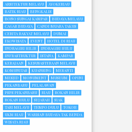
ARSITEKTUR MELAYU
AYOKERIAU
BATIK RIAU
BENGKALIS
BONO SUNGAI KAMPAR
BUDAYA MELAYU
CAGAR BUDAYA
CANDI MUARA TAKUS
CERITA RAKYAT MELAYU
DUMAI
EKOWISATA
EVENT
HOTEL DI RIAU
INDRAGIRI HILIR
INDRAGIRI HULU
INFRASTRUKTUR
ISTANA
KAMPAR
KERAJAAN
KESUSASTERAAN MELAYU
KOMUNITAS
KUANSING
MERANTI
MESJID
MONUMENT
MUSEUM
OPINI
PEKANBARU
PELALAWAN
PSPS PEKANBARU
RIAU
ROKAN HILIR
ROKAN HULU
SEJARAH
SIAK
TARI MELAYU
TEMPO DULU
TOKOH
UKM RIAU
WARISAN BUDAYA TAK BENDA
WISATA RIAU