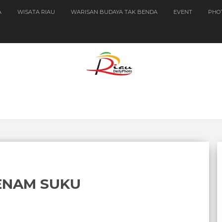
A
WISATA RIAU
WARISAN BUDAYA TAK BENDA
EVENT
PHO
ENAM SUKU