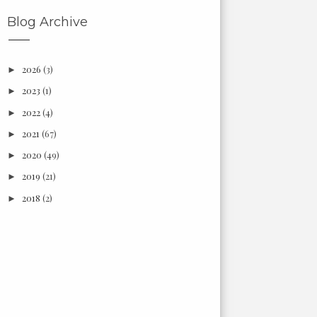
Blog Archive
2026
(3)
►
2023
(1)
►
2022
(4)
►
2021
(67)
►
2020
(49)
►
2019
(21)
►
2018
(2)
►
2017
(6)
►
2016
(18)
►
2015
(3)
►
2014
(7)
►
2013
(66)
►