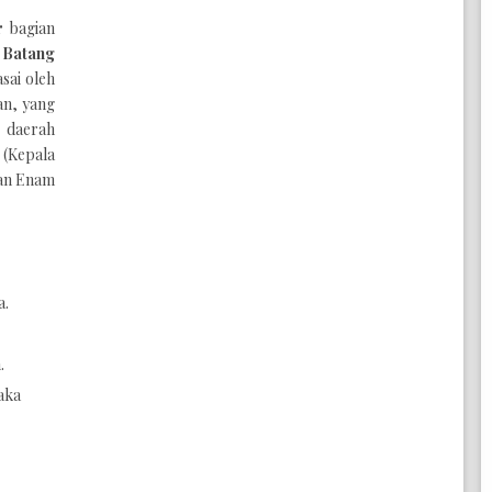
r
bagian
 Batang
asai oleh
an, yang
 daerah
 (Kepala
Nan Enam
a.
.
aka