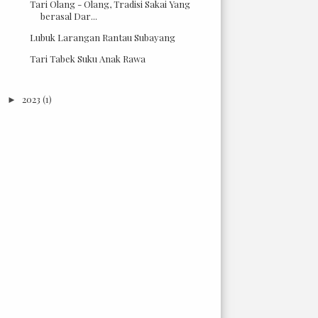
Tari Olang - Olang, Tradisi Sakai Yang
berasal Dar...
Lubuk Larangan Rantau Subayang
Tari Tabek Suku Anak Rawa
2023
(1)
►
2022
(4)
►
2021
(67)
►
2020
(49)
►
2019
(21)
►
2018
(2)
►
2017
(6)
►
2016
(18)
►
2015
(3)
►
2014
(7)
►
2013
(66)
►