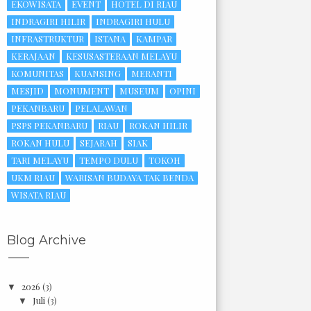
EKOWISATA
EVENT
HOTEL DI RIAU
INDRAGIRI HILIR
INDRAGIRI HULU
INFRASTRUKTUR
ISTANA
KAMPAR
KERAJAAN
KESUSASTERAAN MELAYU
KOMUNITAS
KUANSING
MERANTI
MESJID
MONUMENT
MUSEUM
OPINI
PEKANBARU
PELALAWAN
PSPS PEKANBARU
RIAU
ROKAN HILIR
ROKAN HULU
SEJARAH
SIAK
TARI MELAYU
TEMPO DULU
TOKOH
UKM RIAU
WARISAN BUDAYA TAK BENDA
WISATA RIAU
Blog Archive
2026
(3)
▼
Juli
(3)
▼