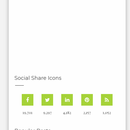
Social Share Icons
19,701
9,297
4,182
2,157
1,052