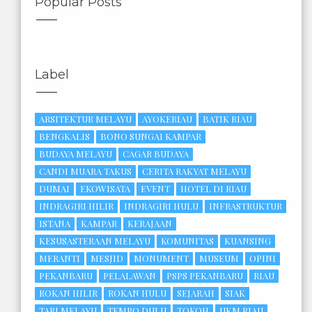
Popular Posts
Label
ARSITEKTUR MELAYU
AYOKERIAU
BATIK RIAU
BENGKALIS
BONO SUNGAI KAMPAR
BUDAYA MELAYU
CAGAR BUDAYA
CANDI MUARA TAKUS
CERITA RAKYAT MELAYU
DUMAI
EKOWISATA
EVENT
HOTEL DI RIAU
INDRAGIRI HILIR
INDRAGIRI HULU
INFRASTRUKTUR
ISTANA
KAMPAR
KERAJAAN
KESUSASTERAAN MELAYU
KOMUNITAS
KUANSING
MERANTI
MESJID
MONUMENT
MUSEUM
OPINI
PEKANBARU
PELALAWAN
PSPS PEKANBARU
RIAU
ROKAN HILIR
ROKAN HULU
SEJARAH
SIAK
TARI MELAYU
TEMPO DULU
TOKOH
UKM RIAU