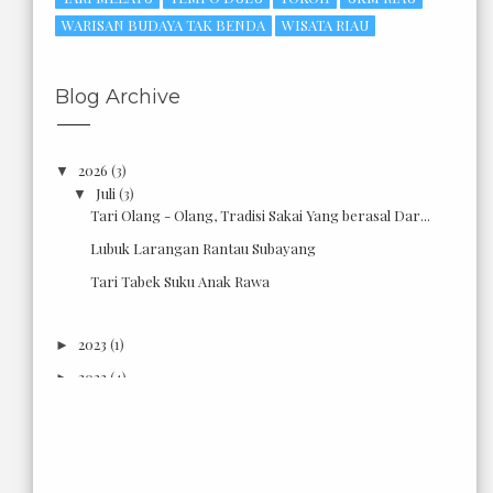
WARISAN BUDAYA TAK BENDA
WISATA RIAU
Blog Archive
2026
(3)
▼
Juli
(3)
▼
Tari Olang - Olang, Tradisi Sakai Yang berasal Dar...
Lubuk Larangan Rantau Subayang
Tari Tabek Suku Anak Rawa
2023
(1)
►
2022
(4)
►
2021
(67)
►
2020
(49)
►
2019
(21)
►